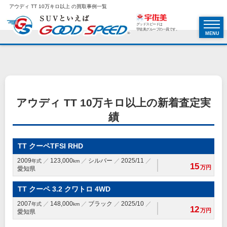
アウディ TT 10万キロ以上 の買取事例一覧
グッドスピードは
宇佐美グループの一員です。
MENU
アウディ TT 10万キロ以上の新着査定実
績
TT クーペTFSI RHD
2009
123,000
シルバー
2025/11
年式
km
15
万円
愛知県
TT クーペ 3.2 クワトロ 4WD
2007
148,000
ブラック
2025/10
年式
km
12
万円
愛知県