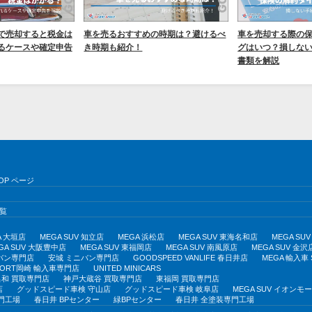
で売却すると税金は
車を売るおすすめの時期は？避けるべ
車を売却する際の
るケースや確定申告
き時期も紹介！
グはいつ？損しな
書類を解説
OP ページ
覧
A 大垣店
MEGA SUV 知立店
MEGA 浜松店
MEGA SUV 東海名和店
MEGA S
GA SUV 大阪豊中店
MEGA SUV 東福岡店
MEGA SUV 南風原店
MEGA SUV 金沢
バン専門店
安城 ミニバン専門店
GOODSPEED VANLIFE 春日井店
MEGA 輸入車
PORT岡崎 輸入車専門店
UNITED MINICARS
和 買取専門店
神戸大蔵谷 買取専門店
東福岡 買取専門店
店
グッドスピード車検 守山店
グッドスピード車検 岐阜店
MEGA SUV イオン
門工場
春日井 BPセンター
緑BPセンター
春日井 全塗装専門工場