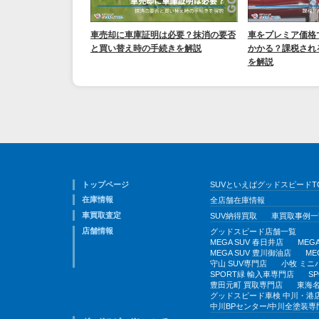
車売却に車庫証明は必要？抹消の要否
車をプレミア価格
と買い替え時の手続きを解説
かかる？課税され
を解説
トップページ
SUVといえばグッドスピードT
在庫情報
全店舗在庫情報
車買取査定
SUV納得買取
車買取事例一
店舗情報
グッドスピード店舗一覧
MEGA SUV 春日井店
MEG
MEGA SUV 豊川御油店
ME
守山 SUV専門店
小牧 ミニ
SPORT緑 輸入車専門店
S
豊田元町 買取専門店
東海名
グッドスピード車検 中川・港
中川BPセンター/中川全塗装専