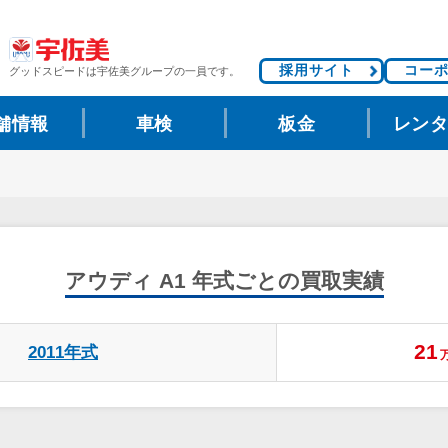
採用サイト
コー
グッドスピードは
宇佐美グループの一員です。
舗情報
車検
板金
レン
アウディ A1
年式ごとの買取実績
21
2011年式