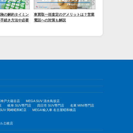
保険の解約タイミン
車買取一括査定のデメリットは？営業
い手続き方法や必要
電話への対策も解説
UV 神戸大蔵谷店
MEGA SUV 清水鳥坂店
店
岐阜 SUV専門店
四日市 SUV専門店
名東 MINI専門店
 SUV 岡崎昭和町店
MEGA 輸入車 名古屋昭和橋店
モール土岐店