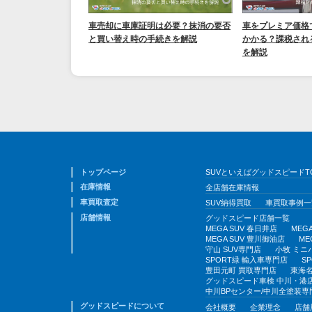
車売却に車庫証明は必要？抹消の要否
車をプレミア価格
と買い替え時の手続きを解説
かかる？課税され
を解説
トップページ
SUVといえばグッドスピードT
在庫情報
全店舗在庫情報
車買取査定
SUV納得買取
車買取事例一
店舗情報
グッドスピード店舗一覧
MEGA SUV 春日井店
MEG
MEGA SUV 豊川御油店
ME
守山 SUV専門店
小牧 ミニ
SPORT緑 輸入車専門店
S
豊田元町 買取専門店
東海名
グッドスピード車検 中川・港
中川BPセンター/中川全塗装専
グッドスピードについて
会社概要
企業理念
店舗