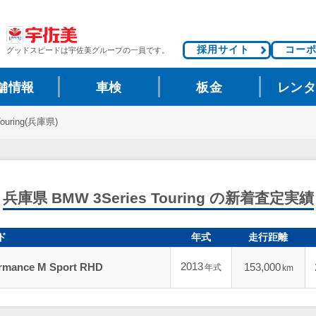
採用サイト
コー
グッドスピードは
宇佐美グループの一員です。
舗情報
車検
板金
レン
Touring(兵庫県)
兵庫県 BMW 3Series Touring の新着査定実績
ド
年式
走行距離
2013
ormance M Sport RHD
153,000
年式
km