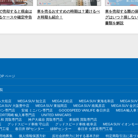
で売却すると税金は
車を売るおすすめの時期は？避けるべ
車を売却する際の
るケースや確定申告
き時期も紹介！
グはいつ？損しな
書類を解説
OP ページ
覧
A 大垣店
MEGA SUV 知立店
MEGA 浜松店
MEGA SUV 東海名和店
MEGA S
GA SUV 大阪豊中店
MEGA SUV 東福岡店
MEGA SUV 南風原店
MEGA SUV 金沢
バン専門店
安城 ミニバン専門店
GOODSPEED VANLIFE 春日井店
MEGA 輸入車
PORT岡崎 輸入車専門店
UNITED MINICARS
和 買取専門店
神戸大蔵谷 買取専門店
東福岡 買取専門店
店
グッドスピード車検 守山店
グッドスピード車検 岐阜店
MEGA SUV イオン
門工場
春日井 BPセンター
緑BPセンター
春日井 全塗装専門工場
用地募集
個人情報保護方針
反社会的勢力に対する基本方針
特定商取引法に基づ