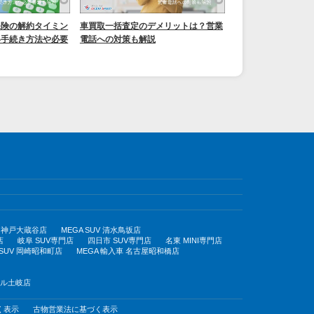
保険の解約タイミン
車買取一括査定のデメリットは？営業
い手続き方法や必要
電話への対策も解説
UV 神戸大蔵谷店
MEGA SUV 清水鳥坂店
店
岐阜 SUV専門店
四日市 SUV専門店
名東 MINI専門店
 SUV 岡崎昭和町店
MEGA 輸入車 名古屋昭和橋店
モール土岐店
く表示
古物営業法に基づく表示