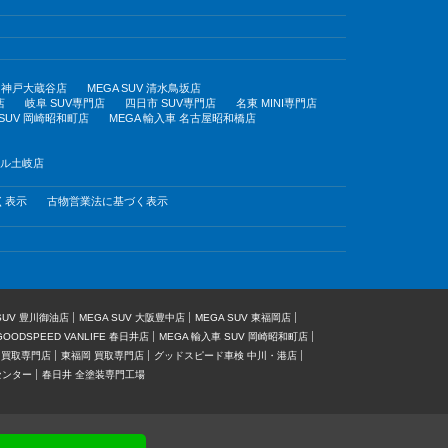
UV 神戸大蔵谷店
MEGA SUV 清水鳥坂店
店
岐阜 SUV専門店
四日市 SUV専門店
名東 MINI専門店
 SUV 岡崎昭和町店
MEGA 輸入車 名古屋昭和橋店
モール土岐店
く表示
古物営業法に基づく表示
 SUV 豊川御油店
MEGA SUV 大阪豊中店
MEGA SUV 東福岡店
GOODSPEED VANLIFE 春日井店
MEGA 輸入車 SUV 岡崎昭和町店
 買取専門店
東福岡 買取専門店
グッドスピード車検 中川・港店
センター
春日井 全塗装専門工場