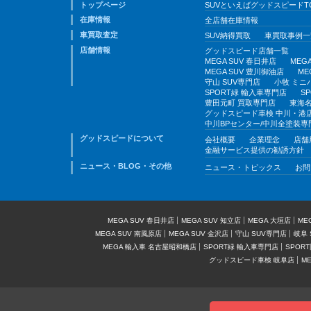
トップページ
SUVといえばグッドスピードT
在庫情報
全店舗在庫情報
車買取査定
SUV納得買取
車買取事例一
店舗情報
グッドスピード店舗一覧
MEGA SUV 春日井店
MEG
MEGA SUV 豊川御油店
ME
守山 SUV専門店
小牧 ミニ
SPORT緑 輸入車専門店
S
豊田元町 買取専門店
東海名
グッドスピード車検 中川・港
中川BPセンター/中川全塗装専
グッドスピードについて
会社概要
企業理念
店舗
金融サービス提供の勧誘方針
ニュース・BLOG・その他
ニュース・トピックス
お問
MEGA SUV 春日井店
MEGA SUV 知立店
MEGA 大垣店
ME
MEGA SUV 南風原店
MEGA SUV 金沢店
守山 SUV専門店
岐阜 
MEGA 輸入車 名古屋昭和橋店
SPORT緑 輸入車専門店
SPOR
グッドスピード車検 岐阜店
M