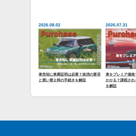
2026.08.02
2026.07.31
車売却に車庫証明は必要？抹消の要否
車をプレミア価格
と買い替え時の手続きを解説
かかる？課税され
を解説