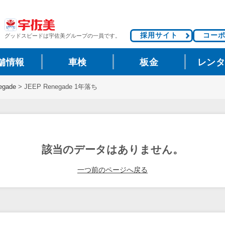
採用サイト
コー
グッドスピードは
宇佐美グループの一員です。
舗情報
車検
板金
レン
egade
>
JEEP Renegade 1年落ち
該当のデータはありません。
一つ前のページへ戻る