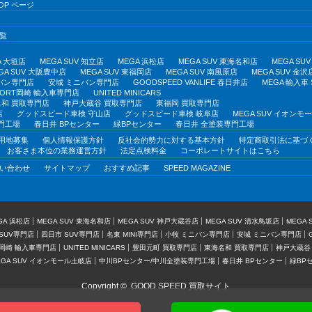
OP ページ
覧
A 大垣店
MEGA SUV 知立店
MEGA 浜松店
MEGA SUV 東海名和店
MEGA S
GA SUV 大阪豊中店
MEGA SUV 東福岡店
MEGA SUV 南風原店
MEGA SUV 金沢
バン専門店
安城 ミニバン専門店
GOODSPEED VANLIFE 春日井店
MEGA 輸入車
PORT岡崎 輸入車専門店
UNITED MINICARS
和 買取専門店
神戸大蔵谷 買取専門店
東福岡 買取専門店
店
グッドスピード車検 守山店
グッドスピード車検 岐阜店
MEGA SUV イオン
門工場
春日井 BPセンター
緑BPセンター
春日井 全塗装専門工場
用地募集
個人情報保護方針
反社会的勢力に対する基本方針
特定商取引法に基づ
お客さま本位の業務運営方針
法定点検料金
コーポレートサイトはこちら
い合わせ
サイトマップ
おすすめ記事
SPEED MAGAZINE
GA 浜松店
MEGA SUV 東海名和店
MEGA SUV 神戸大蔵谷店
MEGA SUV 清水鳥坂店
MEGA
SUV専門店
四日市 SUV専門店
名東 MINI専門店
小牧 ミニバン専門店
安城 ミニバン専門店
T岡崎 輸入車専門店
UNITED MINICARS
豊田元町 買取専門店
東海名和 買取専門店
神戸大蔵谷
EGA SUV イオンモール土岐店
中川BPセンター/中川全塗装専門工場
春日井 BPセンター
緑BP
Copyright ©
GOOD SPEED 買取サイト