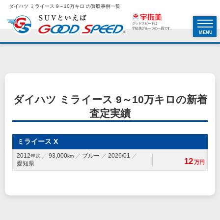
ダイハツ ミライース 9～10万キロ の買取事例一覧
グッドスピードは
宇佐美グループの一員です。
MENU
ダイハツ ミライース 9～10万キロの新着
査定実績
ミライース X
2012
93,000
ブルー
2026/01
年式
km
12
万円
愛知県