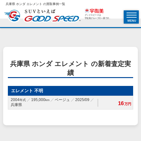
兵庫県 ホンダ エレメント の買取事例一覧
グッドスピードは
宇佐美グループの一員です。
MENU
兵庫県 ホンダ エレメント の新着査定実
績
エレメント 不明
2004
195,000
ベージュ
2025/09
年式
km
16
万円
兵庫県