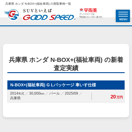
兵庫県 ホンダ N-BOX+(福祉車両) の買取事例一覧
グッドスピードは
宇佐美グループの一員です。
MENU
兵庫県 ホンダ N-BOX+(福祉車両) の新着
査定実績
N-BOX+(福祉車両) G Lパッケージ 車いす仕様
2014
30,000
パール
2025/09
年式
km
20
万円
兵庫県