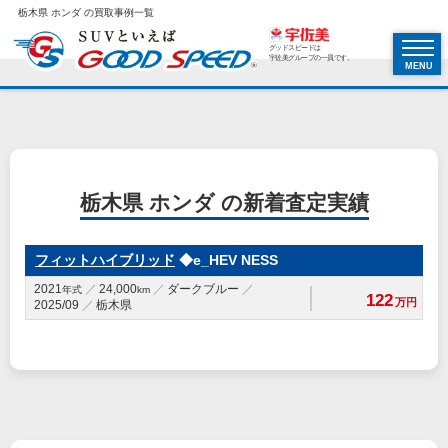
栃木県 ホンダ の買取事例一覧
グッドスピードは
宇佐美グループの一員です。
MENU
栃木県 ホンダ の新着査定実績
フィットハイブリッド
◆e_HEV NESS
2021
24,000
ダークブルー
年式
km
122
万円
2025/09
栃木県