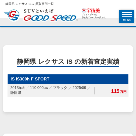
静岡県 レクサス IS の買取事例一覧
グッドスピードは
宇佐美グループの一員です。
MENU
静岡県 レクサス IS の新着査定実績
IS IS300h F SPORT
2013
110,000
ブラック
2025/09
年式
km
115
万円
静岡県