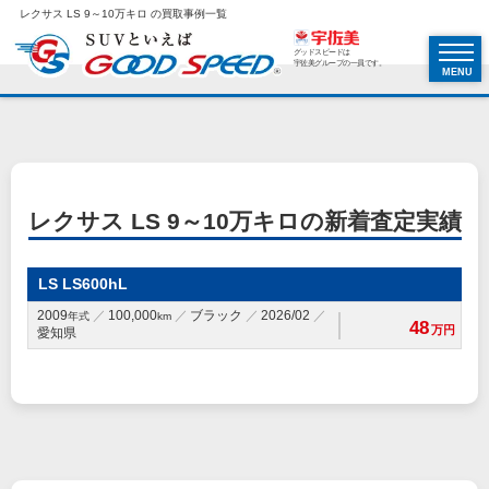
レクサス LS 9～10万キロ の買取事例一覧
グッドスピードは
宇佐美グループの一員です。
MENU
レクサス LS 9～10万キロの新着査定実績
LS LS600hL
2009
100,000
ブラック
2026/02
年式
km
48
万円
愛知県