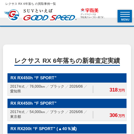
レクサス RX 6年落ち の買取事例一覧
グッドスピードは
宇佐美グループの一員です。
MENU
レクサス RX 6年落ちの新着査定実績
RX RX450h “F SPORT”
2017
76,000
ブラック
2026/06
年式
km
318
万円
愛知県
RX RX450h “F SPORT”
2017
54,000
ブラック
2026/06
年式
km
306
万円
東京都
RX RX200t “F SPORT” (▲40％減)