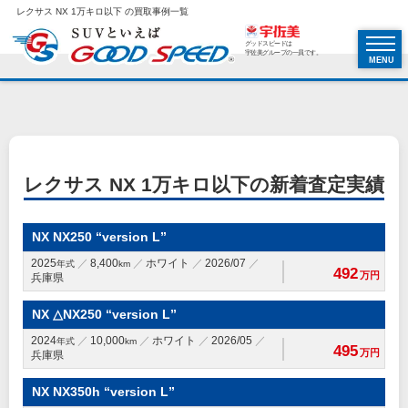
レクサス NX 1万キロ以下 の買取事例一覧
グッドスピードは
宇佐美グループの一員です。
MENU
レクサス NX 1万キロ以下の新着査定実績
NX NX250 “version L”
2025
8,400
ホワイト
2026/07
年式
km
492
万円
兵庫県
NX △NX250 “version L”
2024
10,000
ホワイト
2026/05
年式
km
495
万円
兵庫県
NX NX350h “version L”