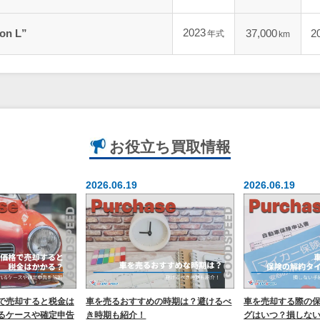
2023
on L”
37,000
2
年式
km
お役立ち
買取情報
2026.06.19
2026.06.19
で売却すると税金は
車を売るおすすめの時期は？避けるべ
車を売却する際の
るケースや確定申告
き時期も紹介！
グはいつ？損しな