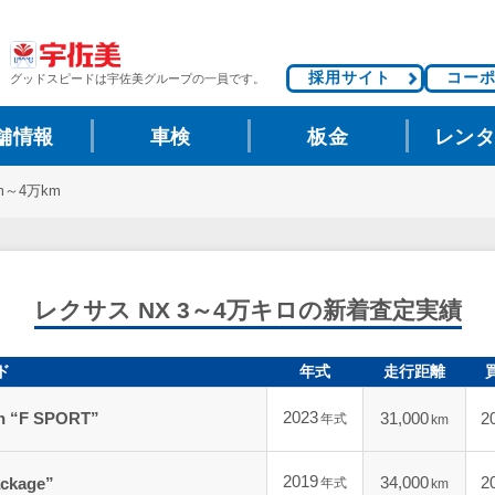
採用サイト
コー
グッドスピードは
宇佐美グループの一員です。
舗情報
車検
板金
レン
m～4万km
レクサス NX 3～4万キロの新着査定実績
ド
年式
走行距離
2023
 “F SPORT”
31,000
2
年式
km
2019
34,000
2
ackage”
年式
km