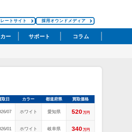
ポレートサイト
採用オウンドメディア
タカー
サポート
コラム
買取日
カラー
都道府県
買取価格
520
026/07
ホワイト
愛知県
万円
340
026/01
ホワイト
岐阜県
万円