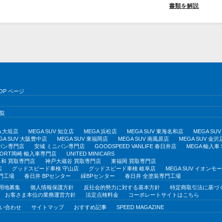
書類を解説
OP ページ
覧
A 大垣店
MEGA SUV 知立店
MEGA 浜松店
MEGA SUV 東海名和店
MEGA S
GA SUV 大阪豊中店
MEGA SUV 東福岡店
MEGA SUV 南風原店
MEGA SUV 金沢
バン専門店
安城 ミニバン専門店
GOODSPEED VANLIFE 春日井店
MEGA 輸入車
PORT岡崎 輸入車専門店
UNITED MINICARS
和 買取専門店
神戸大蔵谷 買取専門店
東福岡 買取専門店
店
グッドスピード車検 守山店
グッドスピード車検 岐阜店
MEGA SUV イオン
門工場
春日井 BPセンター
緑BPセンター
春日井 全塗装専門工場
用地募集
個人情報保護方針
反社会的勢力に対する基本方針
特定商取引法に基づ
お客さま本位の業務運営方針
法定点検料金
コーポレートサイトはこちら
い合わせ
サイトマップ
おすすめ記事
SPEED MAGAZINE