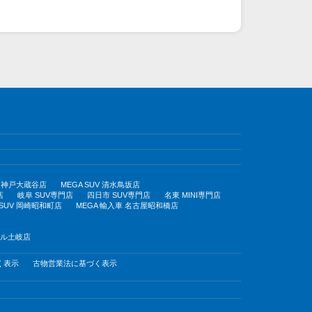
UV 神戸大蔵谷店
MEGA SUV 清水鳥坂店
店
岐阜 SUV専門店
四日市 SUV専門店
名東 MINI専門店
 SUV 岡崎昭和町店
MEGA 輸入車 名古屋昭和橋店
モール土岐店
く表示
古物営業法に基づく表示