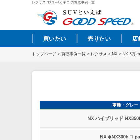
レクサス NX 3～4万キロ の買取事例一覧
買いたい
売りたい
店
トップページ
>
買取事例一覧
>
レクサス
>
NX
>
NX 3万k
車種・グレー
NX ハイブリッド NX350h
NX ◆NX300h “I p