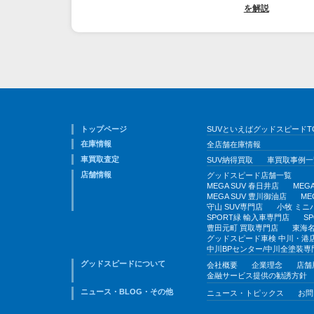
を解説
トップページ
SUVといえばグッドスピードT
在庫情報
全店舗在庫情報
車買取査定
SUV納得買取
車買取事例一
店舗情報
グッドスピード店舗一覧
MEGA SUV 春日井店
MEG
MEGA SUV 豊川御油店
ME
守山 SUV専門店
小牧 ミニ
SPORT緑 輸入車専門店
S
豊田元町 買取専門店
東海名
グッドスピード車検 中川・港
中川BPセンター/中川全塗装専
グッドスピードについて
会社概要
企業理念
店舗
金融サービス提供の勧誘方針
ニュース・BLOG・その他
ニュース・トピックス
お問