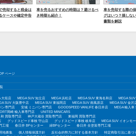
で売却すると税金は
車を売るおすすめの時期は？避けるべ
車を売却する際の
るケースや確定申告
き時期も紹介！
グはいつ？損しな
書類を解説
OP ページ
覧
A 大垣店
MEGA SUV 知立店
MEGA 浜松店
MEGA SUV 東海名和店
MEGA S
GA SUV 大阪豊中店
MEGA SUV 東福岡店
MEGA SUV 南風原店
MEGA SUV 金沢
バン専門店
安城 ミニバン専門店
GOODSPEED VANLIFE 春日井店
MEGA 輸入車
PORT岡崎 輸入車専門店
UNITED MINICARS
和 買取専門店
神戸大蔵谷 買取専門店
東福岡 買取専門店
店
グッドスピード車検 守山店
グッドスピード車検 岐阜店
MEGA SUV イオン
門工場
春日井 BPセンター
緑BPセンター
春日井 全塗装専門工場
用地募集
個人情報保護方針
反社会的勢力に対する基本方針
特定商取引法に基づ