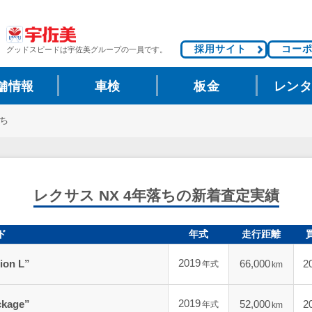
採用サイト
コー
グッドスピードは
宇佐美グループの一員です。
舗情報
車検
板金
レン
落ち
レクサス NX 4年落ちの新着査定実績
ド
年式
走行距離
2019
ion L”
66,000
2
年式
km
2019
ckage”
52,000
2
年式
km