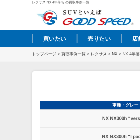
レクサス NX 4年落ち の買取事例一覧
買いたい
売りたい
店
トップページ
>
買取事例一覧
>
レクサス
>
NX
>
NX 4年
車種・グレー
NX NX300h “vers
NX NX300h “I pa