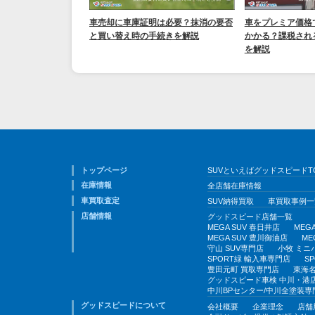
車売却に車庫証明は必要？抹消の要否
車をプレミア価格
と買い替え時の手続きを解説
かかる？課税され
を解説
トップページ
SUVといえばグッドスピードT
在庫情報
全店舗在庫情報
車買取査定
SUV納得買取
車買取事例一
店舗情報
グッドスピード店舗一覧
MEGA SUV 春日井店
MEG
MEGA SUV 豊川御油店
ME
守山 SUV専門店
小牧 ミニ
SPORT緑 輸入車専門店
S
豊田元町 買取専門店
東海名
グッドスピード車検 中川・港
中川BPセンター/中川全塗装専
グッドスピードについて
会社概要
企業理念
店舗