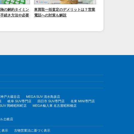
保険の解約タイミン
車買取一括査定のデメリットは？営業
い手続き方法や必要
電話への対策も解説
UV 神戸大蔵谷店
MEGA SUV 清水鳥坂店
店
岐阜 SUV専門店
四日市 SUV専門店
名東 MINI専門店
 SUV 岡崎昭和町店
MEGA 輸入車 名古屋昭和橋店
モール土岐店
く表示
古物営業法に基づく表示