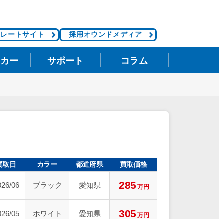
ポレートサイト
採用オウンドメディア
タカー
サポート
コラム
買取日
カラー
都道府県
買取価格
285
026/06
ブラック
愛知県
万円
305
026/05
ホワイト
愛知県
万円