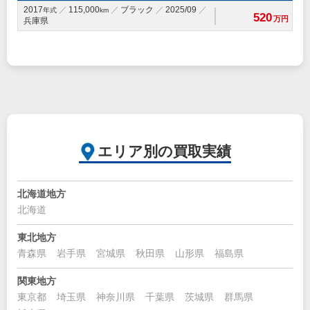
2017
115,000
ブラック
2025/09
年式
km
520
万円
兵庫県
エリア別の買取実績
北海道地方
北海道
東北地方
青森県
岩手県
宮城県
秋田県
山形県
福島県
関東地方
東京都
埼玉県
神奈川県
千葉県
茨城県
群馬県