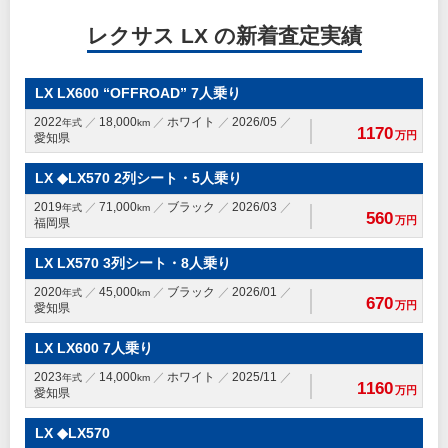
レクサス LX の新着査定実績
LX LX600 “OFFROAD” 7人乗り
2022
18,000
ホワイト
2026/05
年式
km
1170
万円
愛知県
LX ◆LX570 2列シート・5人乗り
2019
71,000
ブラック
2026/03
年式
km
560
万円
福岡県
LX LX570 3列シート・8人乗り
2020
45,000
ブラック
2026/01
年式
km
670
万円
愛知県
LX LX600 7人乗り
2023
14,000
ホワイト
2025/11
年式
km
1160
万円
愛知県
LX ◆LX570