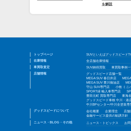
を解説
トップページ
SUVといえばグッドスピードT
在庫情報
全店舗在庫情報
車買取査定
SUV納得買取
車買取事例一
店舗情報
グッドスピード店舗一覧
MEGA SUV 春日井店
MEG
MEGA SUV 豊川御油店
ME
守山 SUV専門店
小牧 ミニ
SPORT緑 輸入車専門店
S
豊田元町 買取専門店
東海名
グッドスピード車検 中川・港
中川BPセンター/中川全塗装専
グッドスピードについて
会社概要
企業理念
店舗
金融サービス提供の勧誘方針
ニュース・BLOG・その他
ニュース・トピックス
お問