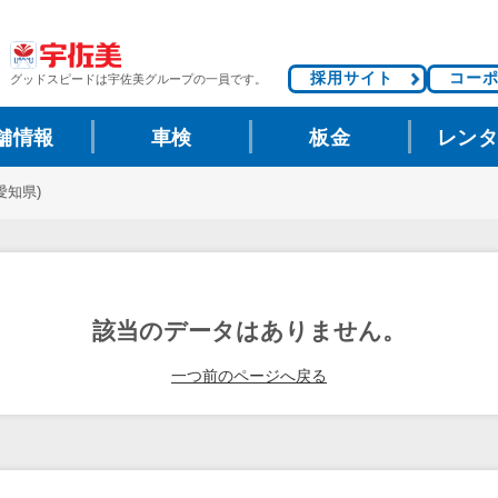
採用サイト
コー
グッドスピードは
宇佐美グループの一員です。
舗情報
車検
板金
レン
(愛知県)
該当のデータはありません。
一つ前のページへ戻る