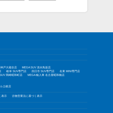
UV 神戸大蔵谷店
MEGA SUV 清水鳥坂店
店
岐阜 SUV専門店
四日市 SUV専門店
名東 MINI専門店
 SUV 岡崎昭和町店
MEGA 輸入車 名古屋昭和橋店
モール土岐店
く表示
古物営業法に基づく表示