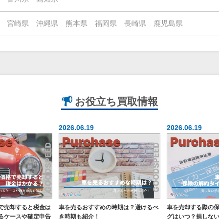
宮崎県
沖縄県
熊本県
福岡県
長崎県
鹿児島県
お役立ち
買取情報
2026.06.19
2026.06.19
で売却すると税金は
車を売るおすすめの時期は？避けるべ
車を売却する際の
るケースや確定申告
き時期も紹介！
グはいつ？損しな