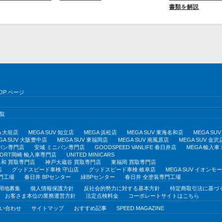
書類を解説
OP ページ
覧
A 大垣店
MEGA SUV 知立店
MEGA 浜松店
MEGA SUV 東海名和店
MEGA S
GA SUV 大阪豊中店
MEGA SUV 東福岡店
MEGA SUV 南風原店
MEGA SUV 金沢
バン専門店
安城 ミニバン専門店
GOODSPEED VANLIFE 春日井店
MEGA 輸入車
PORT岡崎 輸入車専門店
UNITED MINICARS
和 買取専門店
神戸大蔵谷 買取専門店
東福岡 買取専門店
店
グッドスピード車検 守山店
グッドスピード車検 岐阜店
MEGA SUV イオン
門工場
春日井 BPセンター
緑BPセンター
春日井 全塗装専門工場
用地募集
個人情報保護方針
反社会的勢力に対する基本方針
特定商取引法に基づ
お客さま本位の業務運営方針
法定点検料金
コーポレートサイトはこちら
い合わせ
サイトマップ
おすすめ記事
SPEED MAGAZINE