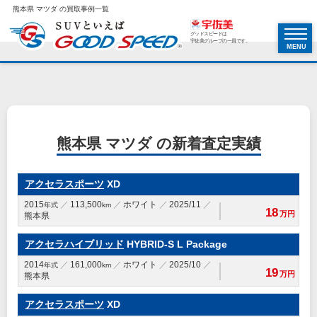
熊本県 マツダ の買取事例一覧
グッドスピードは
宇佐美グループの一員です。
MENU
熊本県 マツダ の新着査定実績
アクセラスポーツ
XD
2015
113,500
ホワイト
2025/11
年式
km
18
万円
熊本県
アクセラハイブリッド
HYBRID-S L Package
2014
161,000
ホワイト
2025/10
年式
km
19
万円
熊本県
アクセラスポーツ
XD