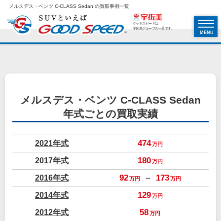
メルスデス・ベンツ C-CLASS Sedan の買取事例一覧
グッドスピードは
宇佐美グループの一員です。
MENU
メルスデス・ベンツ C-CLASS Sedan
年式ごとの買取実績
2021年式
474
万円
2017年式
180
万円
2016年式
92
173
～
万円
万円
2014年式
129
万円
2012年式
58
万円