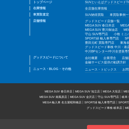
トップページ
SUVといえばグッドスピードT
在庫情報
全店舗在庫情報
車買取査定
SUV納得買取
車買取事例一
店舗情報
グッドスピード店舗一覧
MEGA SUV 春日井店
MEG
MEGA SUV 豊川御油店
ME
守山 SUV専門店
小牧 ミニ
SPORT緑 輸入車専門店
S
豊田元町 買取専門店
東海名
グッドスピード車検 中川・港
中川BPセンター/中川全塗装専
グッドスピードについて
会社概要
企業理念
店舗
金融サービス提供の勧誘方針
ニュース・BLOG・その他
ニュース・トピックス
お問
MEGA SUV 春日井店
MEGA SUV 知立店
MEGA 大垣店
ME
MEGA SUV 南風原店
MEGA SUV 金沢店
守山 SUV専門店
岐阜 
MEGA 輸入車 名古屋昭和橋店
SPORT緑 輸入車専門店
SPOR
グッドスピード車検 岐阜店
M