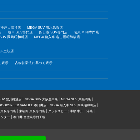
UV 神戸大蔵谷店
MEGA SUV 清水鳥坂店
店
岐阜 SUV専門店
四日市 SUV専門店
名東 MINI専門店
 SUV 岡崎昭和町店
MEGA 輸入車 名古屋昭和橋店
モール土岐店
く表示
古物営業法に基づく表示
 SUV 豊川御油店
MEGA SUV 大阪豊中店
MEGA SUV 東福岡店
GOODSPEED VANLIFE 春日井店
MEGA 輸入車 SUV 岡崎昭和町店
 買取専門店
東福岡 買取専門店
グッドスピード車検 中川・港店
センター
春日井 全塗装専門工場