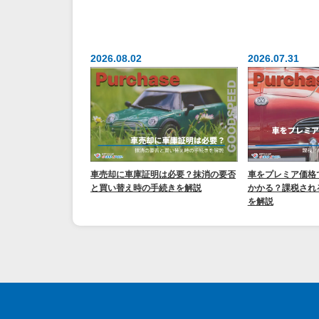
2026.08.02
2026.07.31
車売却に車庫証明は必要？抹消の要否
車をプレミア価格
と買い替え時の手続きを解説
かかる？課税され
を解説