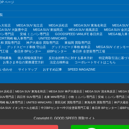
OP ページ
覧
A 大垣店
MEGA SUV 知立店
MEGA 浜松店
MEGA SUV 東海名和店
MEGA S
GA SUV 大阪豊中店
MEGA SUV 東福岡店
MEGA SUV 南風原店
MEGA SUV 金沢
バン専門店
安城 ミニバン専門店
GOODSPEED VANLIFE 春日井店
MEGA 輸入車
PORT岡崎 輸入車専門店
UNITED MINICARS
和 買取専門店
神戸大蔵谷 買取専門店
東福岡 買取専門店
店
グッドスピード車検 守山店
グッドスピード車検 岐阜店
MEGA SUV イオン
門工場
春日井 BPセンター
緑BPセンター
春日井 全塗装専門工場
用地募集
個人情報保護方針
反社会的勢力に対する基本方針
特定商取引法に基づ
お客さま本位の業務運営方針
法定点検料金
コーポレートサイトはこちら
い合わせ
サイトマップ
おすすめ記事
SPEED MAGAZINE
GA 浜松店
MEGA SUV 東海名和店
MEGA SUV 神戸大蔵谷店
MEGA SUV 清水鳥坂店
MEGA
SUV専門店
四日市 SUV専門店
名東 MINI専門店
小牧 ミニバン専門店
安城 ミニバン専門店
T岡崎 輸入車専門店
UNITED MINICARS
豊田元町 買取専門店
東海名和 買取専門店
神戸大蔵谷
EGA SUV イオンモール土岐店
中川BPセンター/中川全塗装専門工場
春日井 BPセンター
緑BP
Copyright ©
GOOD SPEED 買取サイト