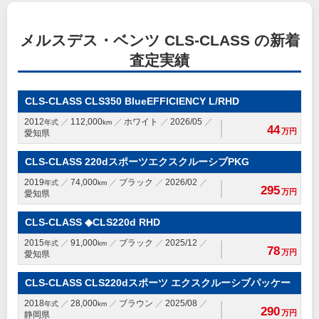
メルスデス・ベンツ CLS-CLASS の新着
査定実績
CLS-CLASS CLS350 BlueEFFICIENCY L/RHD
2012
112,000
ホワイト
2026/05
年式
km
44
万円
愛知県
CLS-CLASS 220dスポーツエクスクルーシブPKG
2019
74,000
ブラック
2026/02
年式
km
295
万円
愛知県
CLS-CLASS ◆CLS220d RHD
2015
91,000
ブラック
2025/12
年式
km
78
万円
愛知県
CLS-CLASS CLS220dスポーツ エクスクルーシブパッケー
2018
28,000
ブラウン
2025/08
年式
km
290
万円
静岡県