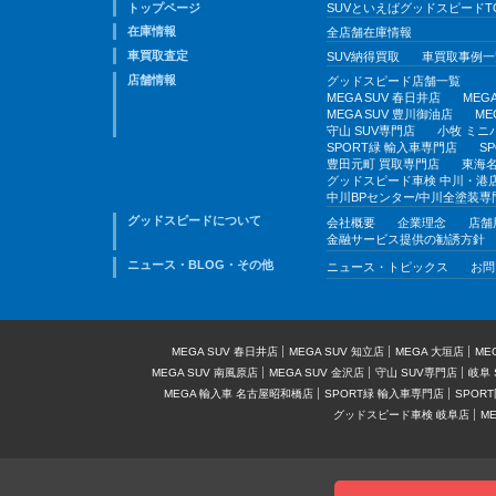
トップページ
SUVといえばグッドスピードT
在庫情報
全店舗在庫情報
車買取査定
SUV納得買取
車買取事例一
店舗情報
グッドスピード店舗一覧
MEGA SUV 春日井店
MEG
MEGA SUV 豊川御油店
ME
守山 SUV専門店
小牧 ミニ
SPORT緑 輸入車専門店
S
豊田元町 買取専門店
東海名
グッドスピード車検 中川・港
中川BPセンター/中川全塗装専
グッドスピードについて
会社概要
企業理念
店舗
金融サービス提供の勧誘方針
ニュース・BLOG・その他
ニュース・トピックス
お問
MEGA SUV 春日井店
MEGA SUV 知立店
MEGA 大垣店
ME
MEGA SUV 南風原店
MEGA SUV 金沢店
守山 SUV専門店
岐阜 
MEGA 輸入車 名古屋昭和橋店
SPORT緑 輸入車専門店
SPOR
グッドスピード車検 岐阜店
M