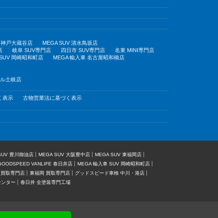
UV 神戸大蔵谷店
MEGA SUV 清水鳥坂店
店
岐阜 SUV専門店
四日市 SUV専門店
名東 MINI専門店
 SUV 岡崎昭和町店
MEGA 輸入車 名古屋昭和橋店
モール土岐店
く表示
古物営業法に基づく表示
 SUV 豊川御油店
MEGA SUV 大阪豊中店
MEGA SUV 東福岡店
GOODSPEED VANLIFE 春日井店
MEGA 輸入車 SUV 岡崎昭和町店
 買取専門店
東福岡 買取専門店
グッドスピード車検 中川・港店
センター
春日井 全塗装専門工場