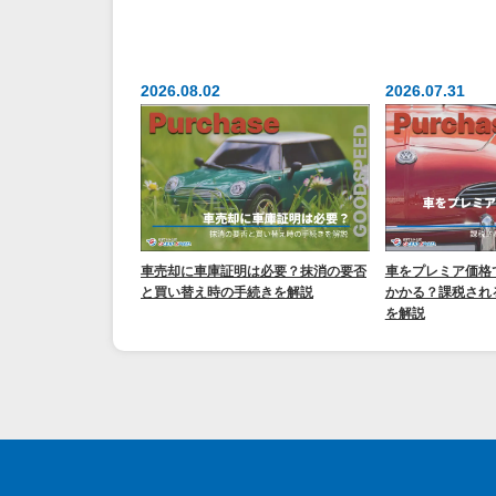
2026.08.02
2026.07.31
車売却に車庫証明は必要？抹消の要否
車をプレミア価格
と買い替え時の手続きを解説
かかる？課税され
を解説