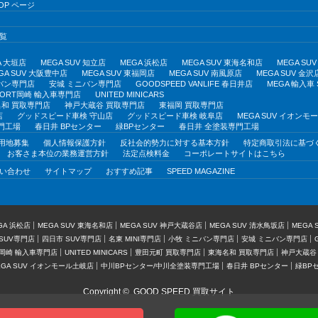
OP ページ
覧
A 大垣店
MEGA SUV 知立店
MEGA 浜松店
MEGA SUV 東海名和店
MEGA S
GA SUV 大阪豊中店
MEGA SUV 東福岡店
MEGA SUV 南風原店
MEGA SUV 金沢
バン専門店
安城 ミニバン専門店
GOODSPEED VANLIFE 春日井店
MEGA 輸入車
PORT岡崎 輸入車専門店
UNITED MINICARS
和 買取専門店
神戸大蔵谷 買取専門店
東福岡 買取専門店
店
グッドスピード車検 守山店
グッドスピード車検 岐阜店
MEGA SUV イオン
門工場
春日井 BPセンター
緑BPセンター
春日井 全塗装専門工場
用地募集
個人情報保護方針
反社会的勢力に対する基本方針
特定商取引法に基づ
お客さま本位の業務運営方針
法定点検料金
コーポレートサイトはこちら
い合わせ
サイトマップ
おすすめ記事
SPEED MAGAZINE
GA 浜松店
MEGA SUV 東海名和店
MEGA SUV 神戸大蔵谷店
MEGA SUV 清水鳥坂店
MEGA
SUV専門店
四日市 SUV専門店
名東 MINI専門店
小牧 ミニバン専門店
安城 ミニバン専門店
T岡崎 輸入車専門店
UNITED MINICARS
豊田元町 買取専門店
東海名和 買取専門店
神戸大蔵谷
EGA SUV イオンモール土岐店
中川BPセンター/中川全塗装専門工場
春日井 BPセンター
緑BP
Copyright ©
GOOD SPEED 買取サイト