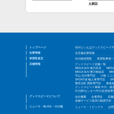
を解説
トップページ
SUVといえばグッドスピードT
在庫情報
全店舗在庫情報
車買取査定
SUV納得買取
車買取事例一
店舗情報
グッドスピード店舗一覧
MEGA SUV 春日井店
MEG
MEGA SUV 豊川御油店
ME
守山 SUV専門店
小牧 ミニ
SPORT緑 輸入車専門店
S
豊田元町 買取専門店
東海名
グッドスピード車検 中川・港
中川BPセンター/中川全塗装専
グッドスピードについて
会社概要
企業理念
店舗
金融サービス提供の勧誘方針
ニュース・BLOG・その他
ニュース・トピックス
お問