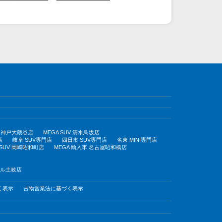
UV 神戸大蔵谷店
MEGA SUV 清水鳥坂店
店
岐阜 SUV専門店
四日市 SUV専門店
名東 MINI専門店
 SUV 岡崎昭和町店
MEGA 輸入車 名古屋昭和橋店
モール土岐店
く表示
古物営業法に基づく表示