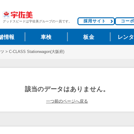
採用サイト
コー
グッドスピードは
宇佐美グループの一員です。
舗情報
車検
板金
レン
ンツ
>
C-CLASS Stationwagon(大阪府)
該当のデータはありません。
一つ前のページへ戻る