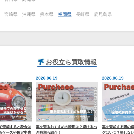
宮崎県
沖縄県
熊本県
福岡県
長崎県
鹿児島県
お役立ち
買取情報
2026.06.19
2026.06.19
で売却すると税金は
車を売るおすすめの時期は？避けるべ
車を売却する際の
るケースや確定申告
き時期も紹介！
グはいつ？損しな