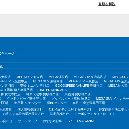
書類を解説
OP ページ
覧
A 大垣店
MEGA SUV 知立店
MEGA 浜松店
MEGA SUV 東海名和店
MEGA S
GA SUV 大阪豊中店
MEGA SUV 東福岡店
MEGA SUV 南風原店
MEGA SUV 金沢
バン専門店
安城 ミニバン専門店
GOODSPEED VANLIFE 春日井店
MEGA 輸入車
PORT岡崎 輸入車専門店
UNITED MINICARS
和 買取専門店
神戸大蔵谷 買取専門店
東福岡 買取専門店
店
グッドスピード車検 守山店
グッドスピード車検 岐阜店
MEGA SUV イオン
門工場
春日井 BPセンター
緑BPセンター
春日井 全塗装専門工場
用地募集
個人情報保護方針
反社会的勢力に対する基本方針
特定商取引法に基づ
お客さま本位の業務運営方針
法定点検料金
コーポレートサイトはこちら
い合わせ
サイトマップ
おすすめ記事
SPEED MAGAZINE