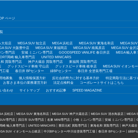
OP ページ
覧
A 大垣店
MEGA SUV 知立店
MEGA 浜松店
MEGA SUV 東海名和店
MEGA S
GA SUV 大阪豊中店
MEGA SUV 東福岡店
MEGA SUV 南風原店
MEGA SUV 金沢
バン専門店
安城 ミニバン専門店
GOODSPEED VANLIFE 春日井店
MEGA 輸入車
PORT岡崎 輸入車専門店
UNITED MINICARS
和 買取専門店
神戸大蔵谷 買取専門店
東福岡 買取専門店
店
グッドスピード車検 守山店
グッドスピード車検 岐阜店
MEGA SUV イオン
門工場
春日井 BPセンター
緑BPセンター
春日井 全塗装専門工場
用地募集
個人情報保護方針
反社会的勢力に対する基本方針
特定商取引法に基づ
お客さま本位の業務運営方針
法定点検料金
コーポレートサイトはこちら
い合わせ
サイトマップ
おすすめ記事
SPEED MAGAZINE
GA 浜松店
MEGA SUV 東海名和店
MEGA SUV 神戸大蔵谷店
MEGA SUV 清水鳥坂店
MEGA
SUV専門店
四日市 SUV専門店
名東 MINI専門店
小牧 ミニバン専門店
安城 ミニバン専門店
T岡崎 輸入車専門店
UNITED MINICARS
豊田元町 買取専門店
東海名和 買取専門店
神戸大蔵谷
EGA SUV イオンモール土岐店
中川BPセンター/中川全塗装専門工場
春日井 BPセンター
緑BP