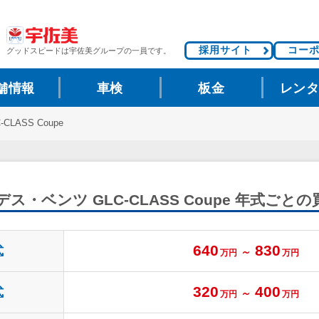
採用サイト
コー
グッドスピードは
宇佐美グループの一員です。
舗情報
車検
板金
レン
-CLASS Coupe
ス・ベンツ GLC-CLASS Coupe
年式ごとの
640
830
式
～
万円
万円
320
400
式
～
万円
万円