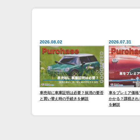
2026.08.02
2026.07.31
車売却に車庫証明は必要？抹消の要否
車をプレミア価格
と買い替え時の手続きを解説
かかる？課税され
を解説