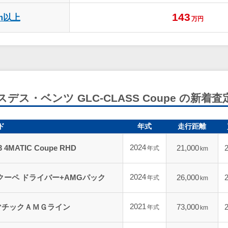
143
m以上
万円
デス・ベンツ GLC-CLASS Coupe の新着
ド
年式
走行距離
2024
3 4MATIC Coupe RHD
21,000
年式
km
2024
ATIC クーペ ドライバー+AMGパック
26,000
年式
km
2021
ｄ 4マチックＡＭＧライン
73,000
年式
km