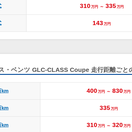
310
335
式
～
万円
万円
143
式
万円
・ベンツ GLC-CLASS Coupe
走行距離ごと
400
830
万km
～
万円
万円
335
万km
万円
310
320
万km
～
万円
万円