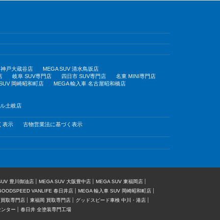
UV 神戸大蔵谷店
MEGA SUV 清水鳥坂店
店
岐阜 SUV専門店
四日市 SUV専門店
名東 MINI専門店
 SUV 岡崎昭和町店
MEGA 輸入車 名古屋昭和橋店
モール土岐店
く表示
古物営業法に基づく表示
 SUV 豊川御油店
MEGA SUV 大阪豊中店
MEGA SUV 東福岡店
GOODSPEED VANLIFE 春日井店
MEGA 輸入車 SUV 岡崎昭和町店
 買取専門店
東福岡 買取専門店
グッドスピード車検 中川・港店
センター
春日井 全塗装専門工場