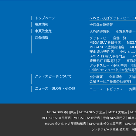
トップページ
SUVといえばグッドスピードT
在庫情報
全店舗在庫情報
車買取査定
SUV納得買取
車買取事例一
店舗情報
グッドスピード店舗一覧
MEGA SUV 春日井店
MEG
MEGA SUV 豊川御油店
ME
守山 SUV専門店
小牧 ミニ
SPORT緑 輸入車専門店
S
豊田元町 買取専門店
東海名
グッドスピード車検 中川・港
中川BPセンター/中川全塗装専
グッドスピードについて
会社概要
企業理念
店舗
金融サービス提供の勧誘方針
ニュース・BLOG・その他
ニュース・トピックス
お問
MEGA SUV 春日井店
MEGA SUV 知立店
MEGA 大垣店
ME
MEGA SUV 南風原店
MEGA SUV 金沢店
守山 SUV専門店
岐阜 
MEGA 輸入車 名古屋昭和橋店
SPORT緑 輸入車専門店
SPOR
グッドスピード車検 岐阜店
M