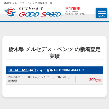
栃木県 メルセデス・ベンツ の買取事例一覧
グッドスピードは
宇佐美グループの一員です。
MENU
栃木県 メルセデス・ベンツ の新着査定
実績
GLB-CLASS
◆◯ディーゼル GLB 200d 4MATIC
2023
15,000
シルバー
2026/03
年式
km
390
万円
栃木県