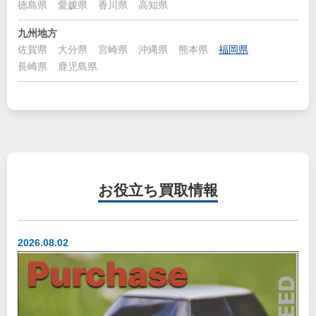
徳島県
愛媛県
香川県
高知県
九州地方
佐賀県
大分県
宮崎県
沖縄県
熊本県
福岡県
長崎県
鹿児島県
お役立ち
買取情報
2026.08.02