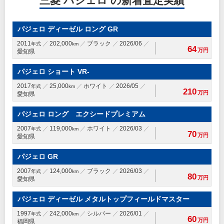
三菱 パジェロ の新着査定実績
パジェロ ディーゼル ロング GR
2011
202,000
ブラック
2026/06
年式
km
64
万円
愛知県
パジェロ ショート VR-
2017
25,000
ホワイト
2026/05
年式
km
210
万円
愛知県
パジェロ ロング エクシードプレミアム
2007
119,000
ホワイト
2026/03
年式
km
70
万円
愛知県
パジェロ GR
2007
124,000
ブラック
2026/03
年式
km
80
万円
愛知県
パジェロ ディーゼル メタルトップフィールドマスター
1997
242,000
シルバー
2026/01
年式
km
60
万円
福岡県