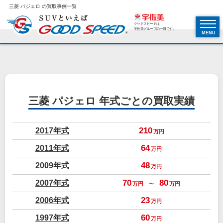
三菱 パジェロ の買取事例一覧
グッドスピードは
宇佐美グループの一員です。
MENU
三菱 パジェロ
年式ごとの買取実績
2017年式
210
万円
2011年式
64
万円
2009年式
48
万円
2007年式
70
80
～
万円
万円
2006年式
23
万円
1997年式
60
万円