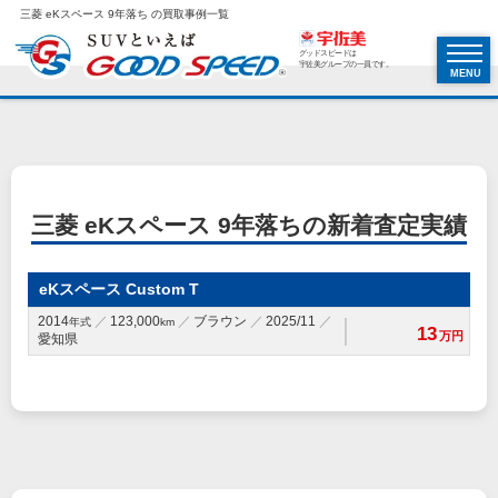
三菱 eKスペース 9年落ち の買取事例一覧
グッドスピードは
宇佐美グループの一員です。
MENU
三菱 eKスペース 9年落ちの新着査定実績
eKスペース Custom T
2014
123,000
ブラウン
2025/11
年式
km
13
万円
愛知県