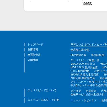
を解説
トップページ
SUVといえばグッドスピードT
在庫情報
全店舗在庫情報
車買取査定
SUV納得買取
車買取事例一
店舗情報
グッドスピード店舗一覧
MEGA SUV 春日井店
MEG
MEGA SUV 豊川御油店
ME
守山 SUV専門店
小牧 ミニ
SPORT緑 輸入車専門店
S
豊田元町 買取専門店
東海名
グッドスピード車検 中川・港
中川BPセンター/中川全塗装専
グッドスピードについて
会社概要
企業理念
店舗
金融サービス提供の勧誘方針
ニュース・BLOG・その他
ニュース・トピックス
お問