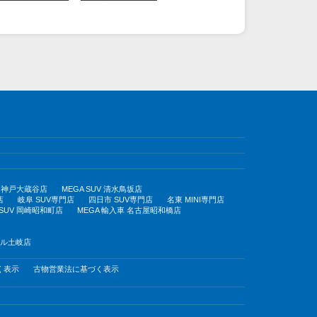
UV 神戸大蔵谷店
MEGA SUV 清水鳥坂店
店
岐阜 SUV専門店
四日市 SUV専門店
名東 MINI専門店
 SUV 岡崎昭和町店
MEGA 輸入車 名古屋昭和橋店
モール土岐店
く表示
古物営業法に基づく表示