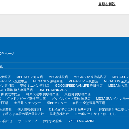
書類を解説
OP ページ
覧
A 大垣店
MEGA SUV 知立店
MEGA 浜松店
MEGA SUV 東海名和店
MEGA S
GA SUV 大阪豊中店
MEGA SUV 東福岡店
MEGA SUV 南風原店
MEGA SUV 金沢
バン専門店
安城 ミニバン専門店
GOODSPEED VANLIFE 春日井店
MEGA 輸入車
PORT岡崎 輸入車専門店
UNITED MINICARS
和 買取専門店
神戸大蔵谷 買取専門店
東福岡 買取専門店
店
グッドスピード車検 守山店
グッドスピード車検 岐阜店
MEGA SUV イオン
門工場
春日井 BPセンター
緑BPセンター
春日井 全塗装専門工場
用地募集
個人情報保護方針
反社会的勢力に対する基本方針
特定商取引法に基づ
お客さま本位の業務運営方針
法定点検料金
コーポレートサイトはこちら
い合わせ
サイトマップ
おすすめ記事
SPEED MAGAZINE