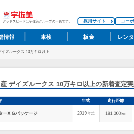
採用サイト
コー
グッドスピードは
宇佐美グループの一員です。
舗情報
車検
板金
レン
デイズルークス 10万キロ以上
日産 デイズルークス 10万キロ以上の新着査定実
ド
年式
走行距離
2019
ターX Gパッケージ
181,000
年式
km