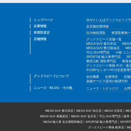
トップページ
SUVといえばグッドスピードT
在庫情報
全店舗在庫情報
車買取査定
SUV納得買取
車買取事例一
店舗情報
グッドスピード店舗一覧
MEGA SUV 春日井店
MEG
MEGA SUV 豊川御油店
ME
守山 SUV専門店
小牧 ミニ
SPORT緑 輸入車専門店
S
豊田元町 買取専門店
東海名
グッドスピード車検 中川・港
中川BPセンター/中川全塗装専
グッドスピードについて
会社概要
企業理念
店舗
金融サービス提供の勧誘方針
ニュース・BLOG・その他
ニュース・トピックス
お問
MEGA SUV 春日井店
MEGA SUV 知立店
MEGA 大垣店
ME
MEGA SUV 南風原店
MEGA SUV 金沢店
守山 SUV専門店
岐阜 
MEGA 輸入車 名古屋昭和橋店
SPORT緑 輸入車専門店
SPOR
グッドスピード車検 岐阜店
M