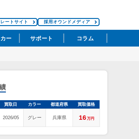
ポレートサイト
採用オウンドメディア
タカー
サポート
コラム
績
買取日
カラー
都道府県
買取価格
16
2026/05
グレー
兵庫県
万円