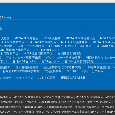
OP ページ
覧
A 大垣店
MEGA SUV 知立店
MEGA 浜松店
MEGA SUV 東海名和店
MEGA S
GA SUV 大阪豊中店
MEGA SUV 東福岡店
MEGA SUV 南風原店
MEGA SUV 金沢
バン専門店
安城 ミニバン専門店
GOODSPEED VANLIFE 春日井店
MEGA 輸入車
PORT岡崎 輸入車専門店
UNITED MINICARS
和 買取専門店
神戸大蔵谷 買取専門店
東福岡 買取専門店
店
グッドスピード車検 守山店
グッドスピード車検 岐阜店
MEGA SUV イオン
門工場
春日井 BPセンター
緑BPセンター
春日井 全塗装専門工場
用地募集
個人情報保護方針
反社会的勢力に対する基本方針
特定商取引法に基づ
お客さま本位の業務運営方針
法定点検料金
コーポレートサイトはこちら
い合わせ
サイトマップ
おすすめ記事
SPEED MAGAZINE
GA 浜松店
MEGA SUV 東海名和店
MEGA SUV 神戸大蔵谷店
MEGA SUV 清水鳥坂店
MEGA
SUV専門店
四日市 SUV専門店
名東 MINI専門店
小牧 ミニバン専門店
安城 ミニバン専門店
T岡崎 輸入車専門店
UNITED MINICARS
豊田元町 買取専門店
東海名和 買取専門店
神戸大蔵谷
EGA SUV イオンモール土岐店
中川BPセンター/中川全塗装専門工場
春日井 BPセンター
緑BP