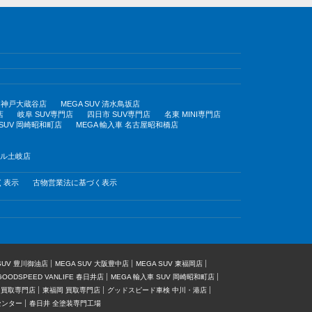
UV 神戸大蔵谷店
MEGA SUV 清水鳥坂店
店
岐阜 SUV専門店
四日市 SUV専門店
名東 MINI専門店
 SUV 岡崎昭和町店
MEGA 輸入車 名古屋昭和橋店
モール土岐店
く表示
古物営業法に基づく表示
 SUV 豊川御油店
MEGA SUV 大阪豊中店
MEGA SUV 東福岡店
GOODSPEED VANLIFE 春日井店
MEGA 輸入車 SUV 岡崎昭和町店
 買取専門店
東福岡 買取専門店
グッドスピード車検 中川・港店
センター
春日井 全塗装専門工場