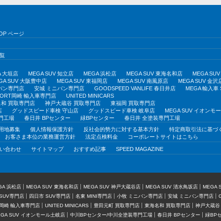
OP ページ
覧
A 大垣店
MEGA SUV 知立店
MEGA 浜松店
MEGA SUV 東海名和店
MEGA S
GA SUV 大阪豊中店
MEGA SUV 東福岡店
MEGA SUV 南風原店
MEGA SUV 金沢
バン専門店
安城 ミニバン専門店
GOODSPEED VANLIFE 春日井店
MEGA 輸入車
PORT岡崎 輸入車専門店
UNITED MINICARS
和 買取専門店
神戸大蔵谷 買取専門店
東福岡 買取専門店
店
グッドスピード車検 守山店
グッドスピード車検 岐阜店
MEGA SUV イオン
門工場
春日井 BPセンター
緑BPセンター
春日井 全塗装専門工場
用地募集
個人情報保護方針
反社会的勢力に対する基本方針
特定商取引法に基づ
お客さま本位の業務運営方針
法定点検料金
コーポレートサイトはこちら
い合わせ
サイトマップ
おすすめ記事
SPEED MAGAZINE
GA 浜松店
MEGA SUV 東海名和店
MEGA SUV 神戸大蔵谷店
MEGA SUV 清水鳥坂店
MEGA
SUV専門店
四日市 SUV専門店
名東 MINI専門店
小牧 ミニバン専門店
安城 ミニバン専門店
T岡崎 輸入車専門店
UNITED MINICARS
豊田元町 買取専門店
東海名和 買取専門店
神戸大蔵谷
EGA SUV イオンモール土岐店
中川BPセンター/中川全塗装専門工場
春日井 BPセンター
緑BP