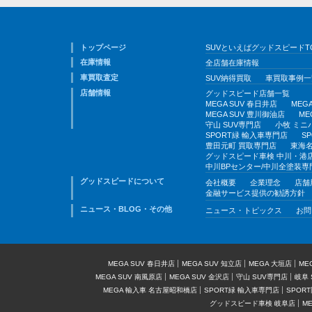
トップページ
SUVといえばグッドスピードT
在庫情報
全店舗在庫情報
車買取査定
SUV納得買取
車買取事例一
店舗情報
グッドスピード店舗一覧
MEGA SUV 春日井店
MEG
MEGA SUV 豊川御油店
ME
守山 SUV専門店
小牧 ミニ
SPORT緑 輸入車専門店
S
豊田元町 買取専門店
東海名
グッドスピード車検 中川・港
中川BPセンター/中川全塗装専
グッドスピードについて
会社概要
企業理念
店舗
金融サービス提供の勧誘方針
ニュース・BLOG・その他
ニュース・トピックス
お問
MEGA SUV 春日井店
MEGA SUV 知立店
MEGA 大垣店
ME
MEGA SUV 南風原店
MEGA SUV 金沢店
守山 SUV専門店
岐阜 
MEGA 輸入車 名古屋昭和橋店
SPORT緑 輸入車専門店
SPOR
グッドスピード車検 岐阜店
M