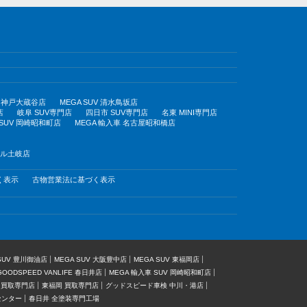
UV 神戸大蔵谷店
MEGA SUV 清水鳥坂店
店
岐阜 SUV専門店
四日市 SUV専門店
名東 MINI専門店
 SUV 岡崎昭和町店
MEGA 輸入車 名古屋昭和橋店
モール土岐店
く表示
古物営業法に基づく表示
 SUV 豊川御油店
MEGA SUV 大阪豊中店
MEGA SUV 東福岡店
GOODSPEED VANLIFE 春日井店
MEGA 輸入車 SUV 岡崎昭和町店
 買取専門店
東福岡 買取専門店
グッドスピード車検 中川・港店
センター
春日井 全塗装専門工場