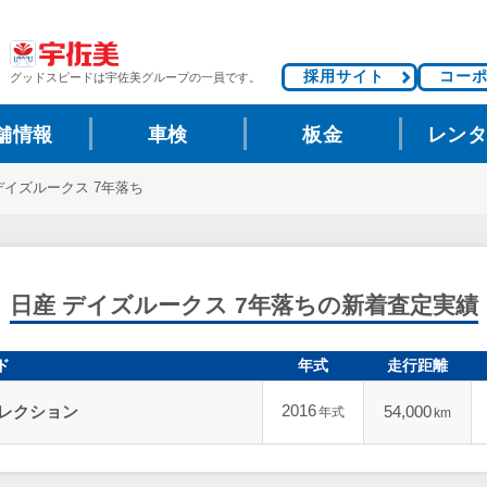
採用サイト
コー
グッドスピードは
宇佐美グループの一員です。
舗情報
車検
板金
レン
デイズルークス 7年落ち
日産 デイズルークス 7年落ちの新着査定実績
ド
年式
走行距離
2016
セレクション
54,000
年式
km