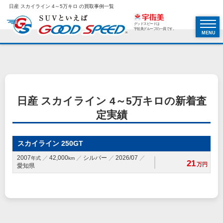
日産 スカイライン 4～5万キロ の買取事例一覧
グッドスピードは
宇佐美グループの一員です。
MENU
日産 スカイライン 4～5万キロの新着査
定実績
スカイライン 250GT
2007
42,000
シルバー
2026/07
年式
km
21
万円
愛知県