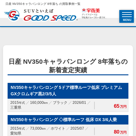
日産 NV350キャラバンロング 8年落ち の買取事例一覧
グッドスピードは
宇佐美グループの一員です。
MENU
日産 NV350キャラバンロング 8年落ちの
新着査定実績
NV350キャラバンロング 5ドア標準ルーフ低床 プレミアム
GXクロムギア黒2/3/5人
2015
160,000
ブラック
2026/01
年式
km
65
万円
三重県
NV350キャラバンロング ◇標準ルーフ 低床 DX 3/6人乗
2015
73,000
ホワイト
2025/07
年式
km
80
万円
愛知県