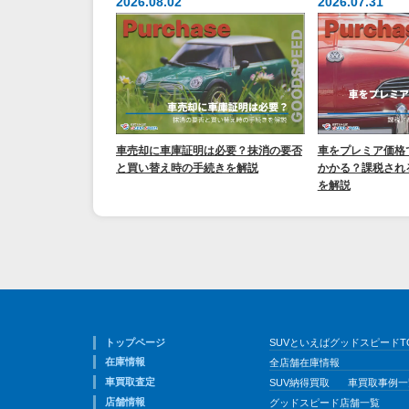
2026.08.02
2026.07.31
車売却に車庫証明は必要？抹消の要否
車をプレミア価格
と買い替え時の手続きを解説
かかる？課税され
を解説
トップページ
SUVといえばグッドスピードT
在庫情報
全店舗在庫情報
車買取査定
SUV納得買取
車買取事例一
店舗情報
グッドスピード店舗一覧