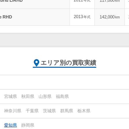
2011
brid L/RHD
117,000
年式
km
2013
e RHD
142,000
年式
km
エリア別の買取実績
宮城県
秋田県
山形県
福島県
神奈川県
千葉県
茨城県
群馬県
栃木県
愛知県
静岡県