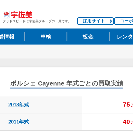
採用サイト
コー
グッドスピードは
宇佐美グループの一員です。
舗情報
車検
板金
レン
ポルシェ Cayenne
年式ごとの買取実績
75
2013年式
40
2011年式