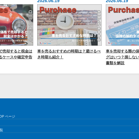
2026.06.19
2026.06.19
で売却すると税金は
車を売るおすすめの時期は？避けるべ
車を売却する際の
るケースや確定申告
き時期も紹介！
グはいつ？損しな
書類を解説
OP ページ
覧