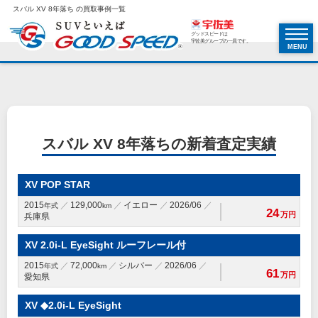
スバル XV 8年落ち の買取事例一覧
グッドスピードは
宇佐美グループの一員です。
MENU
スバル XV 8年落ちの新着査定実績
XV POP STAR
2015
129,000
イエロー
2026/06
年式
km
24
万円
兵庫県
XV 2.0i-L EyeSight ルーフレール付
2015
72,000
シルバー
2026/06
年式
km
61
万円
愛知県
XV ◆2.0i-L EyeSight