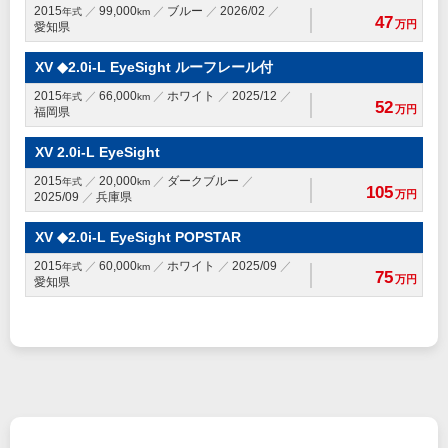
2015
99,000
ブルー
2026/02
年式
km
47
万円
愛知県
XV ◆2.0i-L EyeSight ルーフレール付
2015
66,000
ホワイト
2025/12
年式
km
52
万円
福岡県
XV 2.0i-L EyeSight
2015
20,000
ダークブルー
年式
km
105
万円
2025/09
兵庫県
XV ◆2.0i-L EyeSight POPSTAR
2015
60,000
ホワイト
2025/09
年式
km
75
万円
愛知県