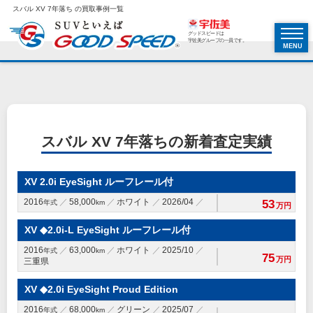
スバル XV 7年落ち の買取事例一覧
グッドスピードは
宇佐美グループの一員です。
MENU
スバル XV 7年落ちの新着査定実績
XV 2.0i EyeSight ルーフレール付
2016
58,000
ホワイト
2026/04
53
年式
km
万円
XV ◆2.0i-L EyeSight ルーフレール付
2016
63,000
ホワイト
2025/10
年式
km
75
万円
三重県
XV ◆2.0i EyeSight Proud Edition
2016
68,000
グリーン
2025/07
年式
km