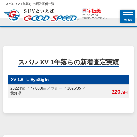
スバル XV 1年落ち の買取事例一覧
グッドスピードは
宇佐美グループの一員です。
MENU
スバル XV 1年落ちの新着査定実績
XV 1.6i-L EyeSight
2022
77,000
ブルー
2026/05
年式
km
220
万円
愛知県