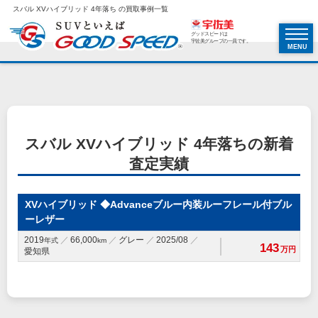
スバル XVハイブリッド 4年落ち の買取事例一覧
グッドスピードは
宇佐美グループの一員です。
MENU
スバル XVハイブリッド 4年落ちの新着
査定実績
XVハイブリッド ◆Advanceブルー内装ルーフレール付ブル
ーレザー
2019
66,000
グレー
2025/08
年式
km
143
万円
愛知県