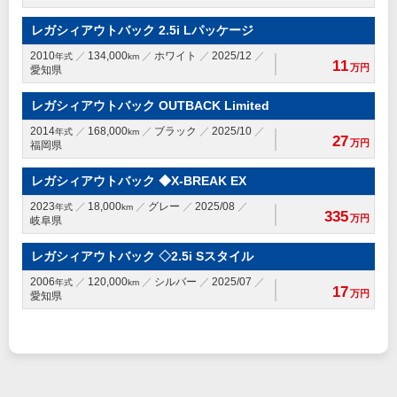
レガシィアウトバック 2.5i Lパッケージ
2010
134,000
ホワイト
2025/12
年式
km
11
万円
愛知県
レガシィアウトバック OUTBACK Limited
2014
168,000
ブラック
2025/10
年式
km
27
万円
福岡県
レガシィアウトバック ◆X-BREAK EX
2023
18,000
グレー
2025/08
年式
km
335
万円
岐阜県
レガシィアウトバック ◇2.5i Sスタイル
2006
120,000
シルバー
2025/07
年式
km
17
万円
愛知県