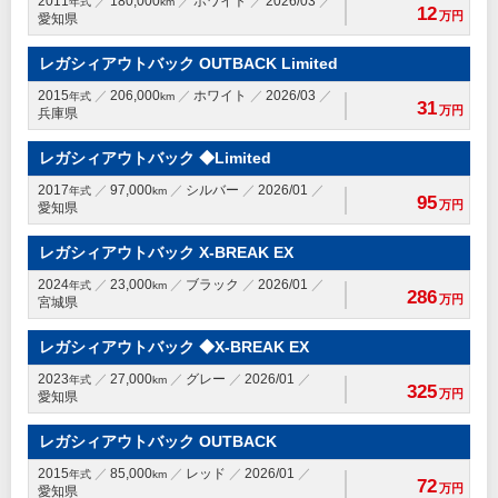
2011
180,000
ホワイト
2026/03
年式
km
12
万円
愛知県
レガシィアウトバック OUTBACK Limited
2015
206,000
ホワイト
2026/03
年式
km
31
万円
兵庫県
レガシィアウトバック ◆Limited
2017
97,000
シルバー
2026/01
年式
km
95
万円
愛知県
レガシィアウトバック X-BREAK EX
2024
23,000
ブラック
2026/01
年式
km
286
万円
宮城県
レガシィアウトバック ◆X-BREAK EX
2023
27,000
グレー
2026/01
年式
km
325
万円
愛知県
レガシィアウトバック OUTBACK
2015
85,000
レッド
2026/01
年式
km
72
万円
愛知県