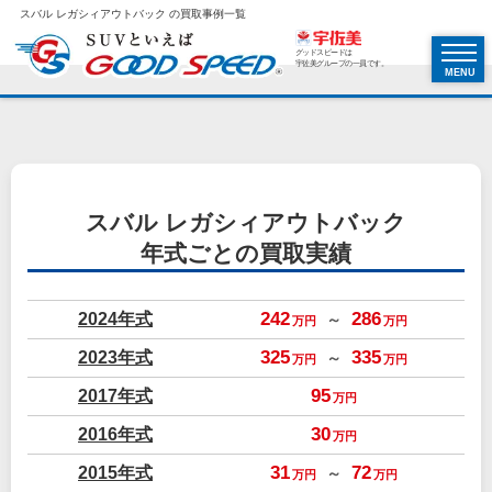
スバル レガシィアウトバック の買取事例一覧
グッドスピードは
宇佐美グループの一員です。
MENU
スバル レガシィアウトバック
年式ごとの買取実績
2024年式
242
286
～
万円
万円
2023年式
325
335
～
万円
万円
2017年式
95
万円
2016年式
30
万円
2015年式
31
72
～
万円
万円