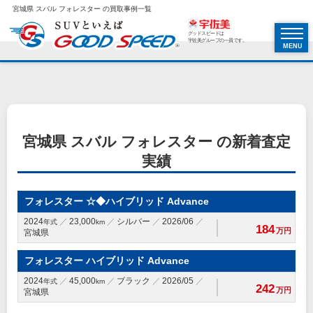
宮城県 スバル フォレスター の買取事例一覧
グッドスピードは
宇佐美グループの一員です。
MENU
宮城県 スバル フォレスター の新着査定
実績
フォレスター ☆◆ハイブリッド Advance
2024
23,000
シルバー
2026/06
年式
km
184
万円
宮城県
フォレスター ハイブリッド Advance
2024
45,000
ブラック
2026/05
年式
km
242
万円
宮城県