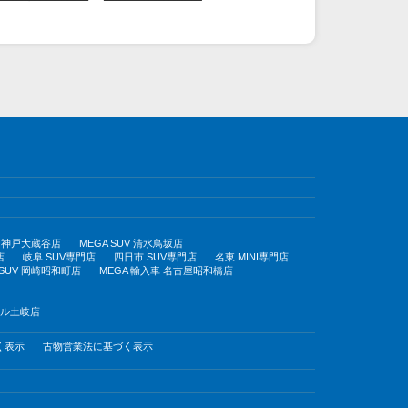
UV 神戸大蔵谷店
MEGA SUV 清水鳥坂店
店
岐阜 SUV専門店
四日市 SUV専門店
名東 MINI専門店
 SUV 岡崎昭和町店
MEGA 輸入車 名古屋昭和橋店
モール土岐店
く表示
古物営業法に基づく表示