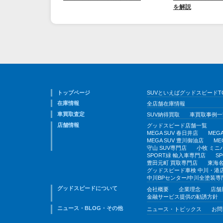
を解説
トップページ
SUVといえばグッドスピードT
在庫情報
全店舗在庫情報
車買取査定
SUV納得買取
車買取事例一
店舗情報
グッドスピード店舗一覧
MEGA SUV 春日井店
MEG
MEGA SUV 豊川御油店
ME
守山 SUV専門店
小牧 ミニ
SPORT緑 輸入車専門店
S
豊田元町 買取専門店
東海名
グッドスピード車検 中川・港
中川BPセンター/中川全塗装専
グッドスピードについて
会社概要
企業理念
店舗
金融サービス提供の勧誘方針
ニュース・BLOG・その他
ニュース・トピックス
お問