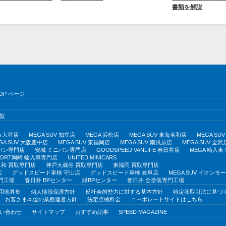
書類を解説
OP ページ
覧
A 大垣店
MEGA SUV 知立店
MEGA 浜松店
MEGA SUV 東海名和店
MEGA S
GA SUV 大阪豊中店
MEGA SUV 東福岡店
MEGA SUV 南風原店
MEGA SUV 金沢
バン専門店
安城 ミニバン専門店
GOODSPEED VANLIFE 春日井店
MEGA 輸入車
PORT岡崎 輸入車専門店
UNITED MINICARS
和 買取専門店
神戸大蔵谷 買取専門店
東福岡 買取専門店
店
グッドスピード車検 守山店
グッドスピード車検 岐阜店
MEGA SUV イオン
門工場
春日井 BPセンター
緑BPセンター
春日井 全塗装専門工場
用地募集
個人情報保護方針
反社会的勢力に対する基本方針
特定商取引法に基づ
お客さま本位の業務運営方針
法定点検料金
コーポレートサイトはこちら
い合わせ
サイトマップ
おすすめ記事
SPEED MAGAZINE