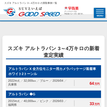
スズキ アルトラパン 3～4万キロ の買取事例一覧
グッドスピードは
宇佐美グループの一員です。
MENU
スズキ アルトラパン 3～4万キロの新着
査定実績
アルトラパン X 全方位モニター用カメラパッケージ装着車
ホワイト2トーンル
2022
32,000
ブルー
2026/04
年式
km
64
万円
兵庫県
アルトラパン ◆G
2015
40,000
ピンク
2026/03
年式
km
33
万円
福岡県