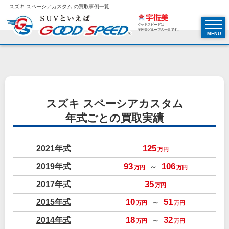
スズキ スペーシアカスタム の買取事例一覧
グッドスピードは
宇佐美グループの一員です。
MENU
スズキ スペーシアカスタム
年式ごとの買取実績
2021年式
125
万円
2019年式
93
106
～
万円
万円
2017年式
35
万円
2015年式
10
51
～
万円
万円
2014年式
18
32
～
万円
万円