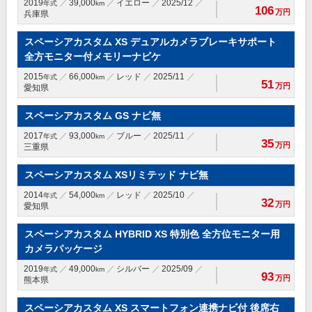
2019
39,000
イエロー
2025/12
年式
km
106
万円
兵庫県
スペーシアカスタム XS デュアルカメラブレーキサポート
全方モニター付メモリーナビケ
2015
66,000
レッド
2025/11
年式
km
51
万円
愛知県
スペーシアカスタム GS ナビ無
2017
93,000
ブルー
2025/11
年式
km
35
万円
三重県
スペーシアカスタム XSリミテッド ナビ無
2014
54,000
レッド
2025/10
年式
km
32
万円
愛知県
スペーシアカスタム HYBRID XS 特別色 全方位モニター用
カメラパッケージ
2019
49,000
シルバー
2025/09
年式
km
93
万円
熊本県
スペーシアカスタム XS スマートフォン連携ナビ付 後席右