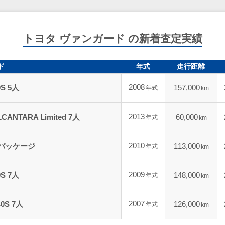
トヨタ ヴァンガード の新着査定実績
ド
年式
走行距離
2008
S 5人
157,000
年式
km
2013
NTARA Limited 7人
60,000
年式
km
2010
Gパッケージ
113,000
年式
km
2009
S 7人
148,000
年式
km
2007
0S 7人
126,000
年式
km