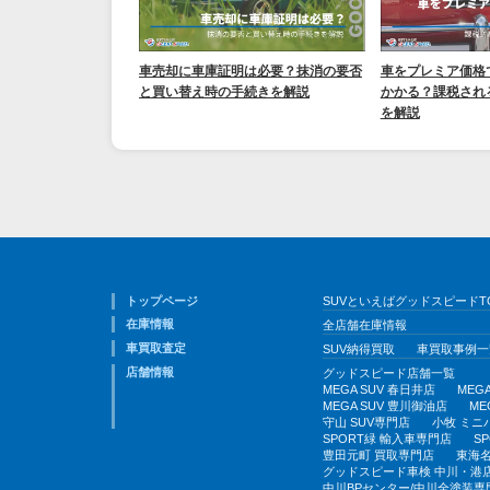
車売却に車庫証明は必要？抹消の要否
車をプレミア価格
と買い替え時の手続きを解説
かかる？課税され
を解説
トップページ
SUVといえばグッドスピードT
在庫情報
全店舗在庫情報
車買取査定
SUV納得買取
車買取事例一
店舗情報
グッドスピード店舗一覧
MEGA SUV 春日井店
MEG
MEGA SUV 豊川御油店
ME
守山 SUV専門店
小牧 ミニ
SPORT緑 輸入車専門店
S
豊田元町 買取専門店
東海名
グッドスピード車検 中川・港
中川BPセンター/中川全塗装専