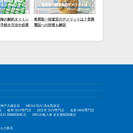
保険の解約タイミン
車買取一括査定のデメリットは？営業
い手続き方法や必要
電話への対策も解説
UV 神戸大蔵谷店
MEGA SUV 清水鳥坂店
店
岐阜 SUV専門店
四日市 SUV専門店
名東 MINI専門店
 SUV 岡崎昭和町店
MEGA 輸入車 名古屋昭和橋店
モール土岐店