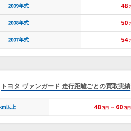
48
2009年式
50
2008年式
54
2007年式
トヨタ ヴァンガード
走行距離ごとの買取実績
48
60
万km以上
～
万円
万円