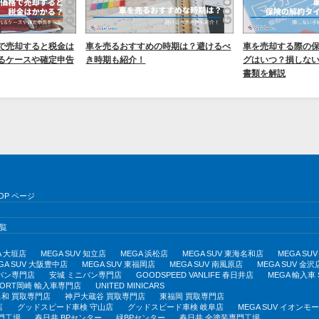
で売却すると税金は
車を売るおすすめの時期は？避けるべ
車を売却する際の
るケースや確定申告
き時期も紹介！
グはいつ？損しな
書類を解説
OP ページ
覧
A 大垣店
MEGA SUV 知立店
MEGA 浜松店
MEGA SUV 東海名和店
MEGA S
GA SUV 大阪豊中店
MEGA SUV 東福岡店
MEGA SUV 南風原店
MEGA SUV 金沢
バン専門店
安城 ミニバン専門店
GOODSPEED VANLIFE 春日井店
MEGA 輸入車
PORT岡崎 輸入車専門店
UNITED MINICARS
和 買取専門店
神戸大蔵谷 買取専門店
東福岡 買取専門店
店
グッドスピード車検 守山店
グッドスピード車検 岐阜店
MEGA SUV イオン
門工場
春日井 BPセンター
緑BPセンター
春日井 全塗装専門工場