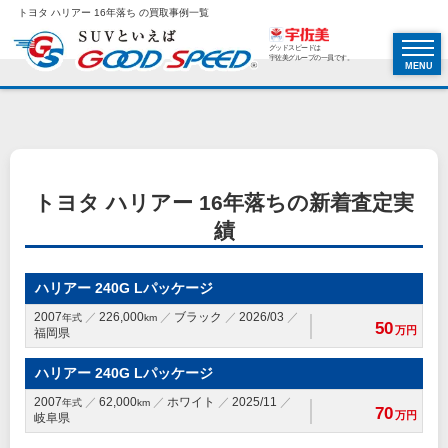
トヨタ ハリアー 16年落ち の買取事例一覧
グッドスピードは
宇佐美グループの一員です。
MENU
トヨタ ハリアー 16年落ちの新着査定実
績
ハリアー 240G Lパッケージ
2007
226,000
ブラック
2026/03
年式
km
50
万円
福岡県
ハリアー 240G Lパッケージ
2007
62,000
ホワイト
2025/11
年式
km
70
万円
岐阜県