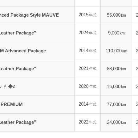
2015
 Package Style MAUVE
56,000
年式
km
2024
her Package”
9,000
年式
km
2014
dvanced Package
110,000
年式
km
2021
her Package”
83,000
年式
km
2020
ド ◆Z
16,000
年式
km
2014
REMIUM
77,000
年式
km
2022
her Package”
24,000
年式
km