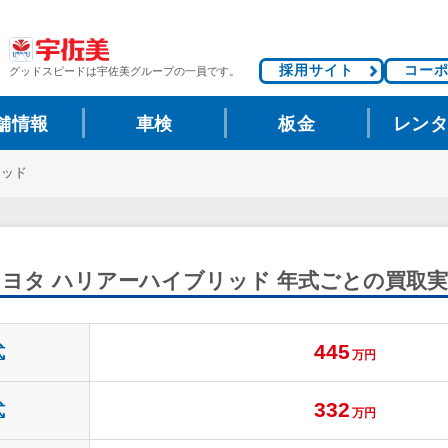
採用サイト
コー
グッドスピードは
宇佐美グループの一員です。
舗情報
車検
板金
レン
リッド
トヨタ ハリアーハイブリッド
年式ごとの買取実
445
式
万円
332
式
万円