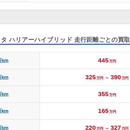
ヨタ ハリアーハイブリッド
走行距離ごとの買取
445
万km
万円
325
390
万km
～
万円
万円
355
万km
万円
165
万km
万円
220
327
万km
～
万円
万円