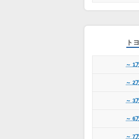
ト
～ 1
～ 2
～ 3
～ 6
～ 7