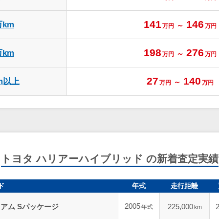
141
146
万km
～
万円
万円
198
276
万km
～
万円
万円
27
140
m以上
～
万円
万円
トヨタ ハリアーハイブリッド の新着査定実績
ド
年式
走行距離
2005
アム Sパッケージ
225,000
年式
km