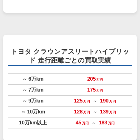
トヨタ クラウンアスリートハイブリッ
ド
走行距離ごとの買取実績
～ 6万km
205
万円
～ 7万km
175
万円
～ 9万km
125
190
～
万円
万円
～ 10万km
128
139
～
万円
万円
10万km以上
45
183
～
万円
万円