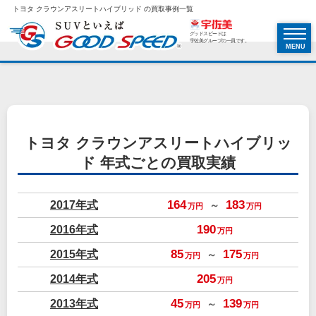
トヨタ クラウンアスリートハイブリッド の買取事例一覧
グッドスピードは
宇佐美グループの一員です。
MENU
トヨタ クラウンアスリートハイブリッ
ド
年式ごとの買取実績
2017年式
164
183
～
万円
万円
2016年式
190
万円
2015年式
85
175
～
万円
万円
2014年式
205
万円
2013年式
45
139
～
万円
万円