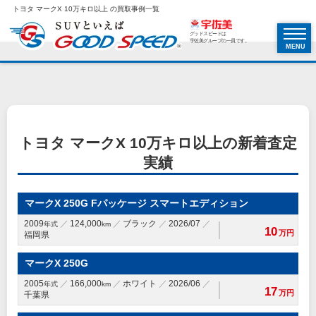
トヨタ マークX 10万キロ以上 の買取事例一覧
グッドスピードは
宇佐美グループの一員です。
MENU
トヨタ マークX 10万キロ以上の新着査定
実績
マークX 250G Fパッケージ スマートエディション
2009
124,000
ブラック
2026/07
年式
km
10
万円
福岡県
マークX 250G
2005
166,000
ホワイト
2026/06
年式
km
17
万円
千葉県