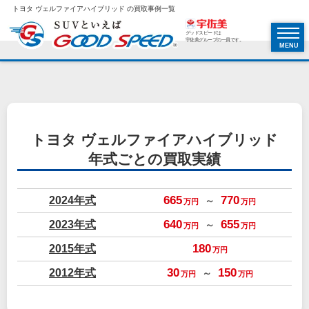
トヨタ ヴェルファイアハイブリッド の買取事例一覧
グッドスピードは
宇佐美グループの一員です。
MENU
トヨタ ヴェルファイアハイブリッド
年式ごとの買取実績
2024年式
665
770
～
万円
万円
2023年式
640
655
～
万円
万円
2015年式
180
万円
2012年式
30
150
～
万円
万円