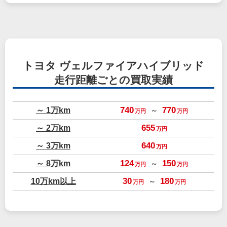
トヨタ ヴェルファイアハイブリッド
走行距離ごとの買取実績
～ 1万km
740
770
～
万円
万円
～ 2万km
655
万円
～ 3万km
640
万円
～ 8万km
124
150
～
万円
万円
10万km以上
30
180
～
万円
万円