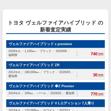
トヨタ ヴェルファイアハイブリッド の
新着査定実績
ヴェルファイアハイブリッド z premiere
2026
1,100
ブラック
2026/06
年式
km
740
万円
福岡県
ヴェルファイアハイブリッド ZR
2012
180,000
ブラック
2026/03
年式
km
30
万円
愛知県
ヴェルファイアハイブリッド ◆Z Premier
2024
100
パール
2026/02
愛知県
770
年式
km
万円
ヴェルファイアハイブリッド V Lエディション 7人乗り
2015
120,000
ホワイト
2025/11
年式
km