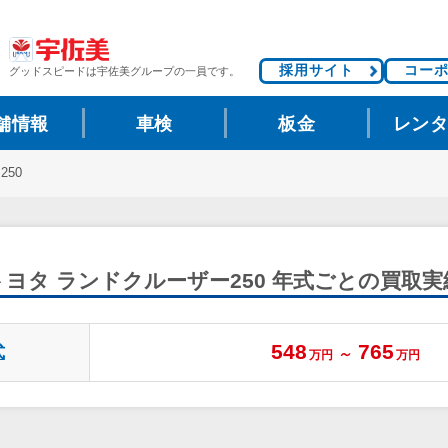
採用サイト
コー
グッドスピードは
宇佐美グループの一員です。
舗情報
車検
板金
レン
50
トヨタ ランドクルーザー250
年式ごとの買取実
548
765
式
～
万円
万円