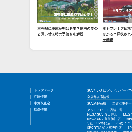
車売却に車庫証明は必要？抹消の要否
車をプレミア価格
と買い替え時の手続きを解説
かかる？課税され
を解説
トップページ
SUVといえばグッドスピードT
在庫情報
全店舗在庫情報
車買取査定
SUV納得買取
車買取事例一
店舗情報
グッドスピード店舗一覧
MEGA SUV 春日井店
MEG
MEGA SUV 豊川御油店
ME
守山 SUV専門店
小牧 ミニ
SPORT緑 輸入車専門店
S
豊田元町 買取専門店
東海名