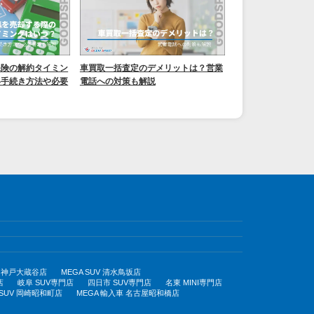
保険の解約タイミン
車買取一括査定のデメリットは？営業
い手続き方法や必要
電話への対策も解説
UV 神戸大蔵谷店
MEGA SUV 清水鳥坂店
店
岐阜 SUV専門店
四日市 SUV専門店
名東 MINI専門店
 SUV 岡崎昭和町店
MEGA 輸入車 名古屋昭和橋店