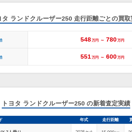
ヨタ ランドクルーザー250
走行距離ごとの買取
548
780
m
～
万円
万円
551
600
m
～
万円
万円
トヨタ ランドクルーザー250 の新着査定実績
ド
年式
走行距離