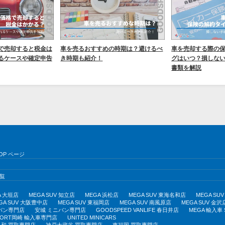
で売却すると税金は
車を売るおすすめの時期は？避けるべ
車を売却する際の
るケースや確定申告
き時期も紹介！
グはいつ？損しな
書類を解説
OP ページ
覧
A 大垣店
MEGA SUV 知立店
MEGA 浜松店
MEGA SUV 東海名和店
MEGA S
GA SUV 大阪豊中店
MEGA SUV 東福岡店
MEGA SUV 南風原店
MEGA SUV 金沢
バン専門店
安城 ミニバン専門店
GOODSPEED VANLIFE 春日井店
MEGA 輸入車
PORT岡崎 輸入車専門店
UNITED MINICARS
和 買取専門店
神戸大蔵谷 買取専門店
東福岡 買取専門店