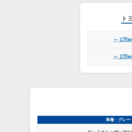
ト
～ 1万k
～ 2万k
車種・グレー