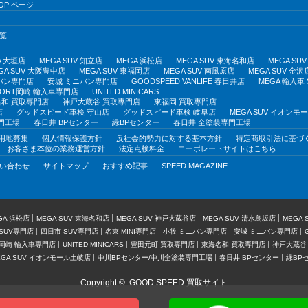
OP ページ
覧
A 大垣店
MEGA SUV 知立店
MEGA 浜松店
MEGA SUV 東海名和店
MEGA S
GA SUV 大阪豊中店
MEGA SUV 東福岡店
MEGA SUV 南風原店
MEGA SUV 金沢
バン専門店
安城 ミニバン専門店
GOODSPEED VANLIFE 春日井店
MEGA 輸入車
PORT岡崎 輸入車専門店
UNITED MINICARS
和 買取専門店
神戸大蔵谷 買取専門店
東福岡 買取専門店
店
グッドスピード車検 守山店
グッドスピード車検 岐阜店
MEGA SUV イオン
門工場
春日井 BPセンター
緑BPセンター
春日井 全塗装専門工場
用地募集
個人情報保護方針
反社会的勢力に対する基本方針
特定商取引法に基づ
お客さま本位の業務運営方針
法定点検料金
コーポレートサイトはこちら
い合わせ
サイトマップ
おすすめ記事
SPEED MAGAZINE
GA 浜松店
MEGA SUV 東海名和店
MEGA SUV 神戸大蔵谷店
MEGA SUV 清水鳥坂店
MEGA
SUV専門店
四日市 SUV専門店
名東 MINI専門店
小牧 ミニバン専門店
安城 ミニバン専門店
T岡崎 輸入車専門店
UNITED MINICARS
豊田元町 買取専門店
東海名和 買取専門店
神戸大蔵谷
EGA SUV イオンモール土岐店
中川BPセンター/中川全塗装専門工場
春日井 BPセンター
緑BP
Copyright ©
GOOD SPEED 買取サイト