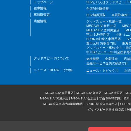
トップページ
SUVといえばグッドスピードT
在庫情報
全店舗在庫情報
車買取査定
SUV納得買取
車買取事例一
店舗情報
グッドスピード店舗一覧
MEGA SUV 春日井店
MEG
MEGA SUV 豊川御油店
ME
守山 SUV専門店
小牧 ミニ
SPORT緑 輸入車専門店
S
豊田元町 買取専門店
東海名
グッドスピード車検 中川・港
中川BPセンター/中川全塗装専
グッドスピードについて
会社概要
企業理念
店舗
金融サービス提供の勧誘方針
ニュース・BLOG・その他
ニュース・トピックス
お問
MEGA SUV 春日井店
MEGA SUV 知立店
MEGA 大垣店
ME
MEGA SUV 南風原店
MEGA SUV 金沢店
守山 SUV専門店
岐阜 
MEGA 輸入車 名古屋昭和橋店
SPORT緑 輸入車専門店
SPOR
グッドスピード車検 岐阜店
M