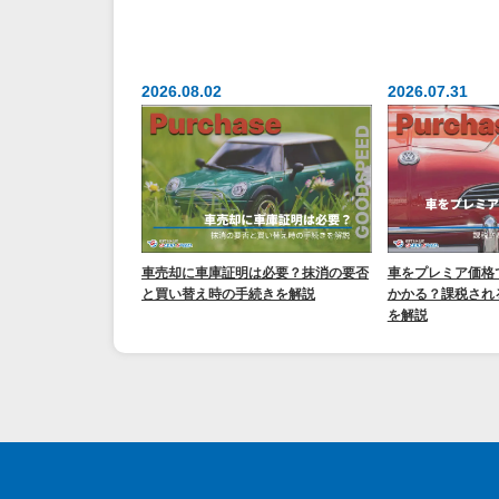
2026.08.02
2026.07.31
車売却に車庫証明は必要？抹消の要否
車をプレミア価格
と買い替え時の手続きを解説
かかる？課税され
を解説