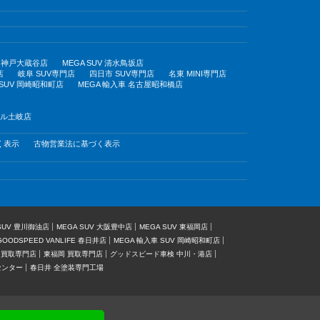
UV 神戸大蔵谷店
MEGA SUV 清水鳥坂店
店
岐阜 SUV専門店
四日市 SUV専門店
名東 MINI専門店
 SUV 岡崎昭和町店
MEGA 輸入車 名古屋昭和橋店
モール土岐店
く表示
古物営業法に基づく表示
 SUV 豊川御油店
MEGA SUV 大阪豊中店
MEGA SUV 東福岡店
GOODSPEED VANLIFE 春日井店
MEGA 輸入車 SUV 岡崎昭和町店
 買取専門店
東福岡 買取専門店
グッドスピード車検 中川・港店
センター
春日井 全塗装専門工場