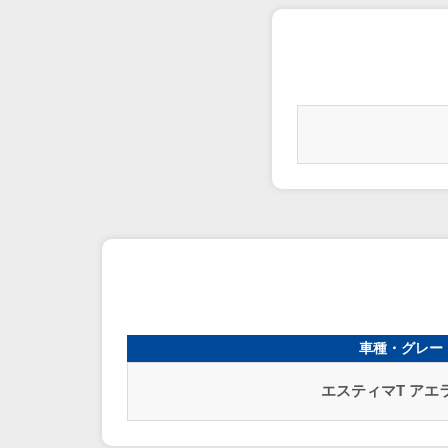
車種・グレー
エスティマT アエラ