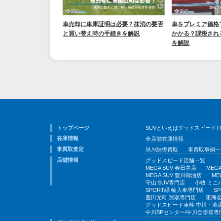
車売却に車庫証明は必要？抹消の要否
車をプレミア価格
と買い替え時の手続きを解説
かかる？課税され
を解説
トップページ
SUVといえばグッドスピードT
在庫情報
全店舗在庫情報
車買取査定
SUV納得買取
車買取事例一
店舗情報
グッドスピード店舗一覧
MEGA SUV 春日井店
MEG
MEGA SUV 豊川御油店
ME
守山 SUV専門店
小牧 ミニ
SPORT緑 輸入車専門店
S
豊田元町 買取専門店
東海名
グッドスピード車検 中川・港
中川BPセンター/中川全塗装専