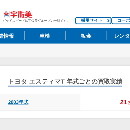
採用サイト
コー
グッドスピードは
宇佐美グループの一員です。
舗情報
車検
板金
レン
トヨタ エスティマT
年式ごとの買取実績
21
2003年式