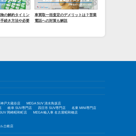
保険の解約タイミン
車買取一括査定のデメリットは？営業
い手続き方法や必要
電話への対策も解説
UV 神戸大蔵谷店
MEGA SUV 清水鳥坂店
店
岐阜 SUV専門店
四日市 SUV専門店
名東 MINI専門店
 SUV 岡崎昭和町店
MEGA 輸入車 名古屋昭和橋店
モール土岐店