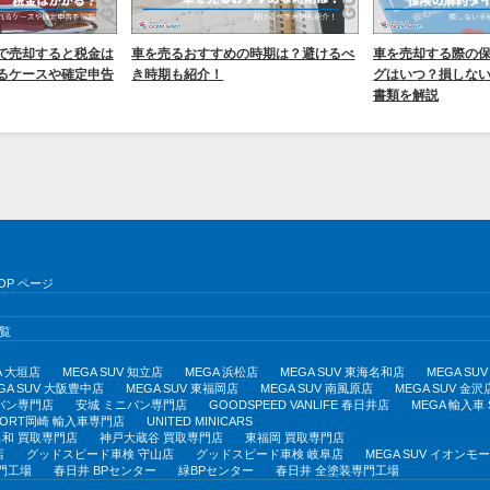
で売却すると税金は
車を売るおすすめの時期は？避けるべ
車を売却する際の
るケースや確定申告
き時期も紹介！
グはいつ？損しな
書類を解説
OP ページ
覧
A 大垣店
MEGA SUV 知立店
MEGA 浜松店
MEGA SUV 東海名和店
MEGA S
GA SUV 大阪豊中店
MEGA SUV 東福岡店
MEGA SUV 南風原店
MEGA SUV 金沢
バン専門店
安城 ミニバン専門店
GOODSPEED VANLIFE 春日井店
MEGA 輸入車
PORT岡崎 輸入車専門店
UNITED MINICARS
和 買取専門店
神戸大蔵谷 買取専門店
東福岡 買取専門店
店
グッドスピード車検 守山店
グッドスピード車検 岐阜店
MEGA SUV イオン
門工場
春日井 BPセンター
緑BPセンター
春日井 全塗装専門工場